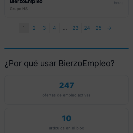
BierzoEmpleo
horas
Grupo NS
1
2
3
4
...
23
24
25
→
¿Por qué usar BierzoEmpleo?
247
ofertas de empleo activas
10
artículos en el blog