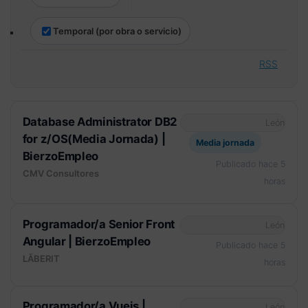
Temporal (por obra o servicio)
RSS
Database Administrator DB2
León
for z/OS(Media Jornada) |
Media jornada
BierzoEmpleo
Publicado hace 5
CMV Consultores
horas
Programador/a Senior Front
León
Angular | BierzoEmpleo
Publicado hace 5
LÃBERIT
horas
Programador/a Vuejs |
León