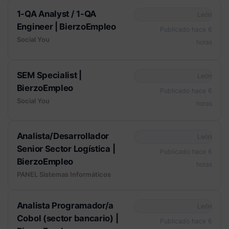
1-QA Analyst / 1-QA
León
Engineer | BierzoEmpleo
Publicado hace 6
Social You
horas
SEM Specialist |
León
BierzoEmpleo
Publicado hace 6
Social You
horas
Analista/Desarrollador
León
Senior Sector Logística |
Publicado hace 6
BierzoEmpleo
horas
PANEL Sistemas Informáticos
Analista Programador/a
León
Cobol (sector bancario) |
Publicado hace 6