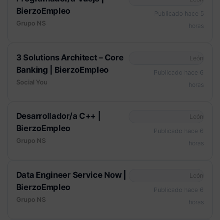
BierzoEmpleo
Publicado hace 5
Grupo NS
horas
3 Solutions Architect – Core
León
Banking | BierzoEmpleo
Publicado hace 6
Social You
horas
Desarrollador/a C++ |
León
BierzoEmpleo
Publicado hace 6
Grupo NS
horas
Data Engineer Service Now |
León
BierzoEmpleo
Publicado hace 6
Grupo NS
horas