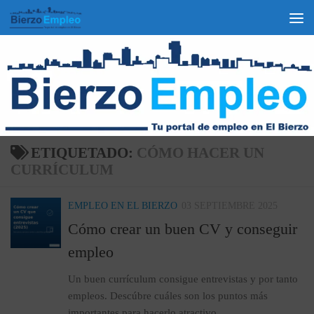
ETIQUETADO:
CÓMO HACER UN
CURRÍCULUM
EMPLEO EN EL BIERZO
03 SEPTIEMBRE 2025
Cómo crear un buen CV y conseguir
empleo
Un buen currículum consigue entrevistas y por tanto
empleos. Descúbre cuáles son los puntos más
importantes para hacerlo atractivo.