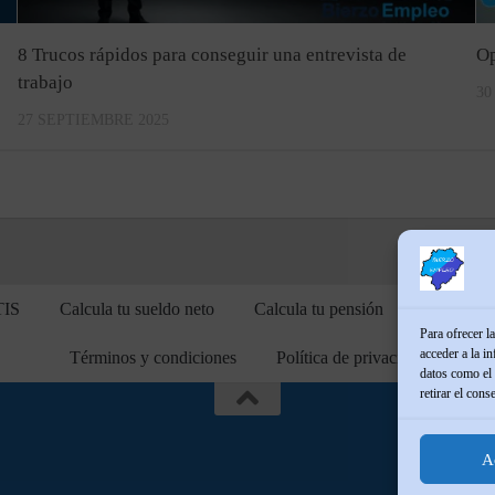
8 Trucos rápidos para conseguir una entrevista de
Op
trabajo
30
27 SEPTIEMBRE 2025
TIS
Calcula tu sueldo neto
Calcula tu pensión
BLOG
Para ofrecer l
acceder a la i
Términos y condiciones
Política de privacidad
datos como el 
retirar el cons
A