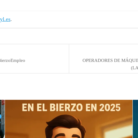
yl.es
.
erzoEmpleo
OPERADORES DE MÁQUI
(LA