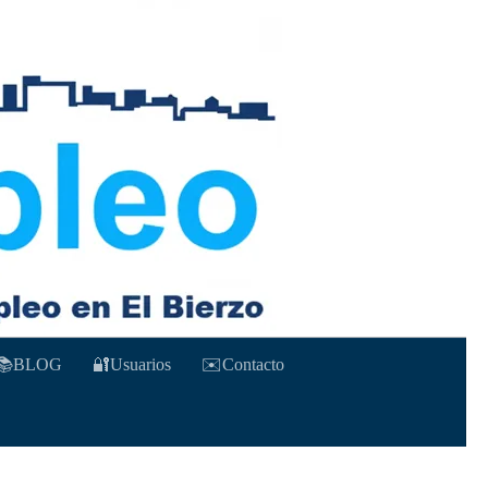
📚BLOG
🔐Usuarios
✉️Contacto